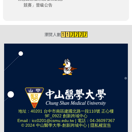
競賽」晉級公告
瀏覽人數
地址：40201 台中市南區建國北路一段110號 正心樓
9F_0922 創新跨域中心
Email：
icc0201@csmu.edu.tw
| 電話：
04-36097367
© 2024 中山醫學大學-創新跨域中心 |
隱私權宣告