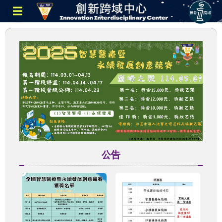
跳
☰
到
主
要
內
容
區
公告