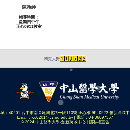
李雅婷
許文馨
輔導時間：
輔導時間：
星期一中午
星期二中午
正心0912教室
正心0911教室
瀏覽人數
址：40201 台中市南區建國北路一段110號 正心樓 9F_0922 創新跨域
Email：
icc0201@csmu.edu.tw
| 電話：
04-36097367
© 2024 中山醫學大學-創新跨域中心 |
隱私權宣告