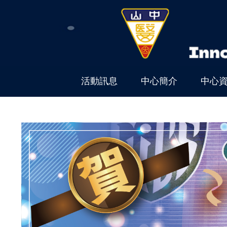
跳
到
主
要
內
容
區
活動訊息
中心簡介
中心