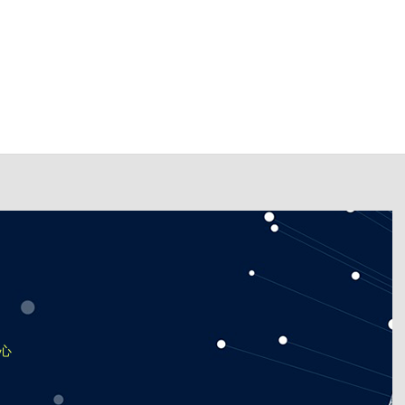
陳翰紳
輔導時間：
星期四中午
正心0911教室
中心