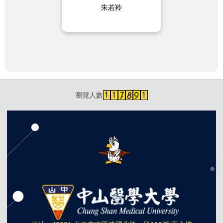
朱若羚
瀏覽人數