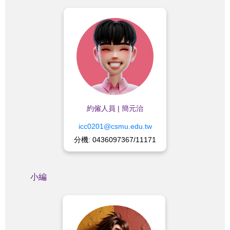
業務內容：
✨大專院校創新創意創業競賽
✨永續智慧創新黑客松競賽
✨教育部大專校院課程填報
✨中長程計畫、獎補助計畫、
深耕計畫及其他計畫撰寫及
推動
✨中心法令規章研擬與修訂
約僱人員 | 簡元治
✨正心0911、0912、0922教
室管理
icc0201@csmu.edu.tw
✨中心信件及公文收發
分機: 0436097367/11171
✨中心網站更新
✨相關耗材採購核銷
小編
業務內容：
✨圖文設計與網站更新