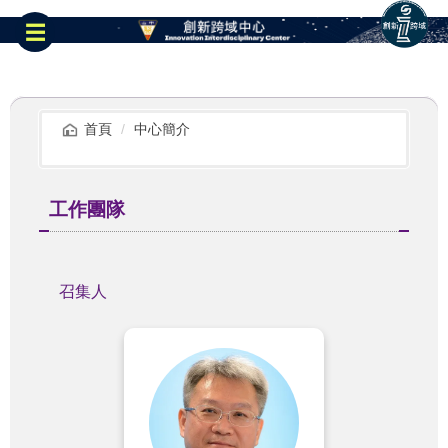
跳
到
☰
主
要
內
容
區
首頁
中心簡介
工作團隊
召集人
業務內容：
✨學校整體發展與決策