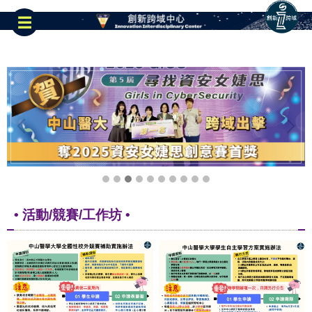
跳
到
☰
主
要
內
容
區
• 活動/競賽/工作坊 •