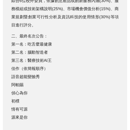
綜合6位校外委員，依據創意產品或創新服務內涵(30%)、服
務模組或技術架構說明(25%)、市場機會價值分析(15%)、商
業規劃暨創業可行性分析及資訊科技的使用情形(30%)等項
目進行評分。
二、最終名次公告：
第一名：吃舌麼最健康
第二名：腦動智造者
第三名：醫療技術AI王
佳作（依簡報順序）
語音超能變臉秀
阿帕賜
偵心為你
初樸
情有可源
源來是你