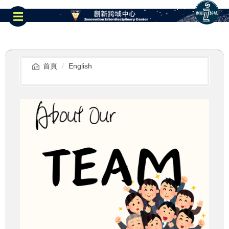
跳
到
☰
主
要
內
容
區
首頁
English