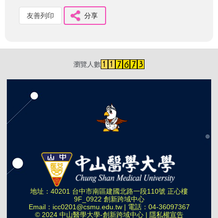
友善列印
分享
瀏覽人數
地址：40201 台中市南區建國北路一段110號 正心樓
9F_0922 創新跨域中心
Email：
icc0201@csmu.edu.tw
| 電話：
04-36097367
© 2024 中山醫學大學-創新跨域中心 |
隱私權宣告