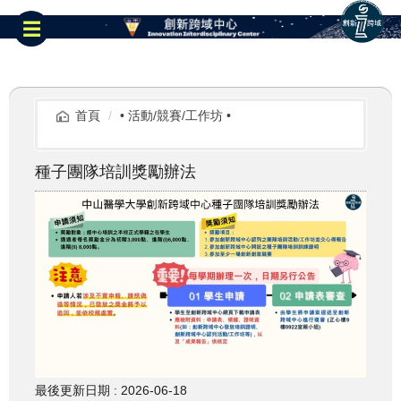
跳
到
☰
主
要
內
容
區
首頁
• 活動/競賽/工作坊 •
種子團隊培訓獎勵辦法
最後更新日期 :
2026-06-18